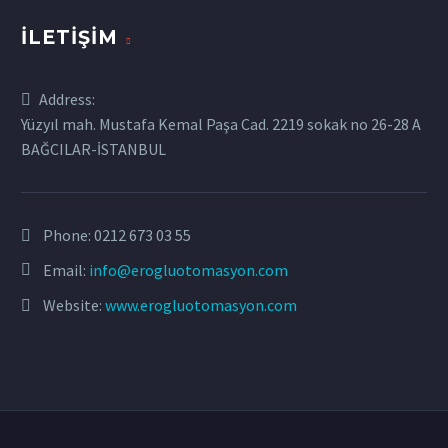
İLETIŞIM
Address:
Yüzyıl mah. Mustafa Kemal Paşa Cad. 2219 sokak no 26-28 A
BAĞCILAR-İSTANBUL
Phone:
0212 673 03 55
Email:
info@erogluotomasyon.com
Website:
www.erogluotomasyon.com