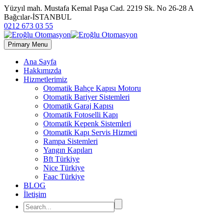
Yüzyıl mah. Mustafa Kemal Paşa Cad. 2219 Sk. No 26-28 A
Bağcılar-İSTANBUL
0212 673 03 55
Primary Menu
Ana Sayfa
Hakkımızda
Hizmetlerimiz
Otomatik Bahçe Kapısı Motoru
Otomatik Bariyer Sistemleri
Otomatik Garaj Kapısı
Otomatik Fotoselli Kapı
Otomatik Kepenk Sistemleri
Otomatik Kapı Servis Hizmeti
Rampa Sistemleri
Yangın Kapıları
Bft Türkiye
Nice Türkiye
Faac Türkiye
BLOG
İletişim