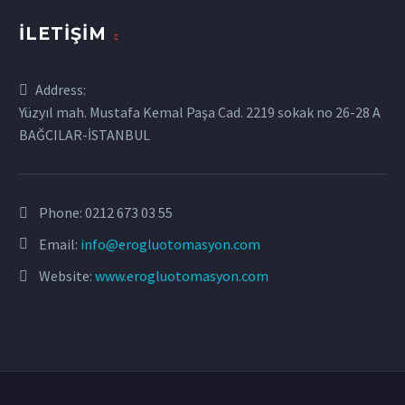
İLETIŞIM
Address:
Yüzyıl mah. Mustafa Kemal Paşa Cad. 2219 sokak no 26-28 A
BAĞCILAR-İSTANBUL
Phone:
0212 673 03 55
Email:
info@erogluotomasyon.com
Website:
www.erogluotomasyon.com