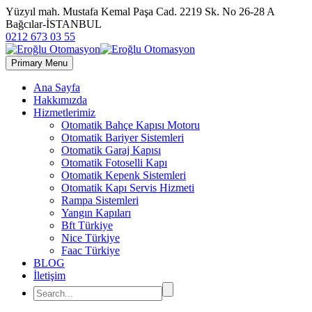
Yüzyıl mah. Mustafa Kemal Paşa Cad. 2219 Sk. No 26-28 A
Bağcılar-İSTANBUL
0212 673 03 55
Primary Menu
Ana Sayfa
Hakkımızda
Hizmetlerimiz
Otomatik Bahçe Kapısı Motoru
Otomatik Bariyer Sistemleri
Otomatik Garaj Kapısı
Otomatik Fotoselli Kapı
Otomatik Kepenk Sistemleri
Otomatik Kapı Servis Hizmeti
Rampa Sistemleri
Yangın Kapıları
Bft Türkiye
Nice Türkiye
Faac Türkiye
BLOG
İletişim