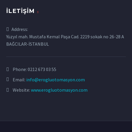
İLETIŞIM
Address:
Yüzyıl mah. Mustafa Kemal Paşa Cad. 2219 sokak no 26-28 A
BAĞCILAR-İSTANBUL
Phone:
0212 673 03 55
Email:
info@erogluotomasyon.com
Website:
www.erogluotomasyon.com