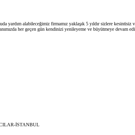
uda yardım alabileceğimiz firmamız yaklaşık 5 yıldır sizlere kesintisi
 alanımızda her geçen gün kendinizi yenileyeme ve büyütmeye devam ed
 BAĞCILAR-İSTANBUL