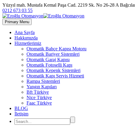
Yüzyıl mah. Mustafa Kemal Paşa Cad. 2219 Sk. No 26-28 A Bağc
0212 673 03 55
Primary Menu
Ana Sayfa
Hakkımızda
Hizmetlerimiz
Otomatik Bahçe Kapısı Motoru
Otomatik Bariyer Sistemleri
Otomatik Garaj Kapısı
Otomatik Fotoselli Kapı
Otomatik Kepenk Sistemleri
Otomatik Kapı Servis Hizmeti
Rampa Sistemleri
Yangın Kapıları
Bft Türkiye
Nice Türkiye
Faac Türkiye
BLOG
İletişim