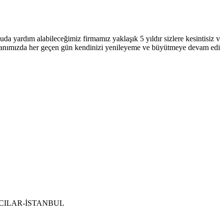
uda yardım alabileceğimiz firmamız yaklaşık 5 yıldır sizlere kesintisi
 alanımızda her geçen gün kendinizi yenileyeme ve büyütmeye devam ed
 BAĞCILAR-İSTANBUL