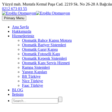
Yüzyıl mah. Mustafa Kemal Paşa Cad. 2219 Sk. No 26-28 A Bağc
0212 673 03 55
Primary Menu
Ana Sayfa
Hakkımızda
Hizmetlerimiz
Otomatik Bahçe Kapısı Motoru
Otomatik Bariyer Sistemleri
Otomatik Garaj Kapısı
Otomatik Fotoselli Kapı
Otomatik Kepenk Sistemleri
Otomatik Kapı Servis Hizmeti
Rampa Sistemleri
Yangın Kapıları
Bft Türkiye
Nice Türkiye
Faac Türkiye
BLOG
İletişim