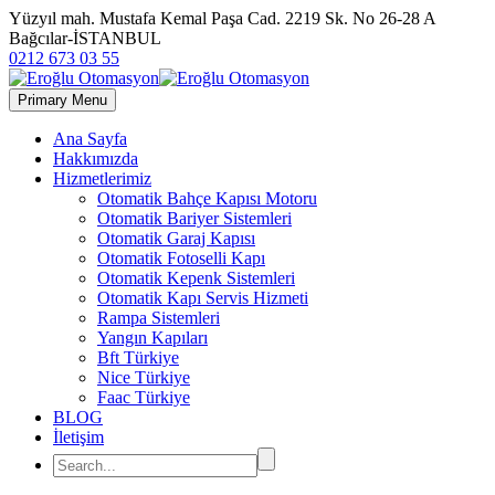
Yüzyıl mah. Mustafa Kemal Paşa Cad. 2219 Sk. No 26-28 A
Bağcılar-İSTANBUL
0212 673 03 55
Primary Menu
Ana Sayfa
Hakkımızda
Hizmetlerimiz
Otomatik Bahçe Kapısı Motoru
Otomatik Bariyer Sistemleri
Otomatik Garaj Kapısı
Otomatik Fotoselli Kapı
Otomatik Kepenk Sistemleri
Otomatik Kapı Servis Hizmeti
Rampa Sistemleri
Yangın Kapıları
Bft Türkiye
Nice Türkiye
Faac Türkiye
BLOG
İletişim