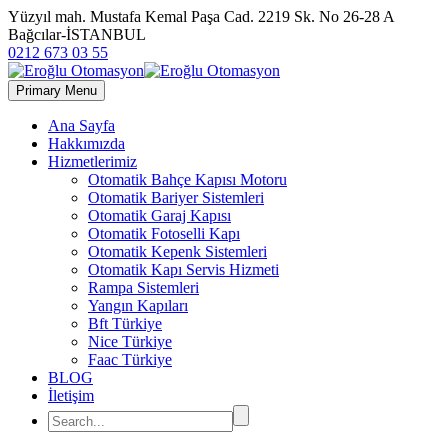
Yüzyıl mah. Mustafa Kemal Paşa Cad. 2219 Sk. No 26-28 A
Bağcılar-İSTANBUL
0212 673 03 55
Primary Menu
Ana Sayfa
Hakkımızda
Hizmetlerimiz
Otomatik Bahçe Kapısı Motoru
Otomatik Bariyer Sistemleri
Otomatik Garaj Kapısı
Otomatik Fotoselli Kapı
Otomatik Kepenk Sistemleri
Otomatik Kapı Servis Hizmeti
Rampa Sistemleri
Yangın Kapıları
Bft Türkiye
Nice Türkiye
Faac Türkiye
BLOG
İletişim