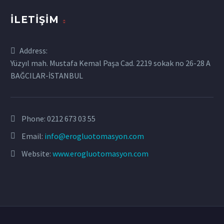
İLETIŞIM
Address:
Yüzyıl mah. Mustafa Kemal Paşa Cad. 2219 sokak no 26-28 A
BAĞCILAR-İSTANBUL
Phone:
0212 673 03 55
Email:
info@erogluotomasyon.com
Website:
www.erogluotomasyon.com