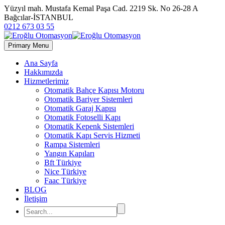
Yüzyıl mah. Mustafa Kemal Paşa Cad. 2219 Sk. No 26-28 A
Bağcılar-İSTANBUL
0212 673 03 55
Primary Menu
Ana Sayfa
Hakkımızda
Hizmetlerimiz
Otomatik Bahçe Kapısı Motoru
Otomatik Bariyer Sistemleri
Otomatik Garaj Kapısı
Otomatik Fotoselli Kapı
Otomatik Kepenk Sistemleri
Otomatik Kapı Servis Hizmeti
Rampa Sistemleri
Yangın Kapıları
Bft Türkiye
Nice Türkiye
Faac Türkiye
BLOG
İletişim