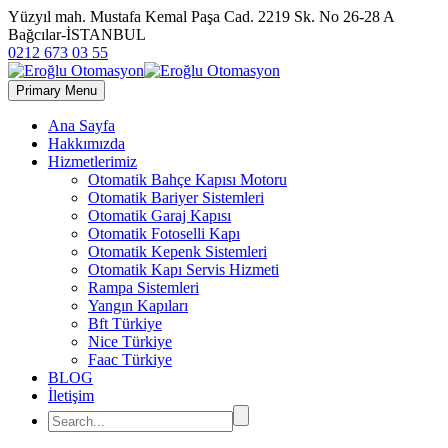
Yüzyıl mah. Mustafa Kemal Paşa Cad. 2219 Sk. No 26-28 A
Bağcılar-İSTANBUL
0212 673 03 55
Primary Menu
Ana Sayfa
Hakkımızda
Hizmetlerimiz
Otomatik Bahçe Kapısı Motoru
Otomatik Bariyer Sistemleri
Otomatik Garaj Kapısı
Otomatik Fotoselli Kapı
Otomatik Kepenk Sistemleri
Otomatik Kapı Servis Hizmeti
Rampa Sistemleri
Yangın Kapıları
Bft Türkiye
Nice Türkiye
Faac Türkiye
BLOG
İletişim