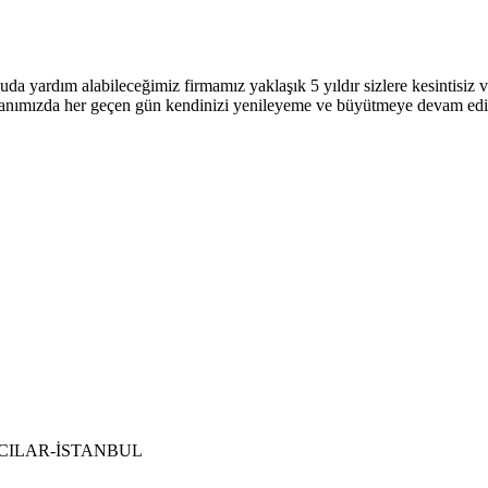
uda yardım alabileceğimiz firmamız yaklaşık 5 yıldır sizlere kesintisi
 alanımızda her geçen gün kendinizi yenileyeme ve büyütmeye devam ed
 BAĞCILAR-İSTANBUL