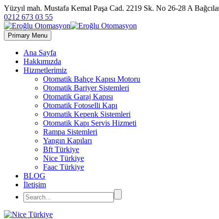
Yüzyıl mah. Mustafa Kemal Paşa Cad. 2219 Sk. No 26-28 A Bağc
0212 673 03 55
Primary Menu
Ana Sayfa
Hakkımızda
Hizmetlerimiz
Otomatik Bahçe Kapısı Motoru
Otomatik Bariyer Sistemleri
Otomatik Garaj Kapısı
Otomatik Fotoselli Kapı
Otomatik Kepenk Sistemleri
Otomatik Kapı Servis Hizmeti
Rampa Sistemleri
Yangın Kapıları
Bft Türkiye
Nice Türkiye
Faac Türkiye
BLOG
İletişim