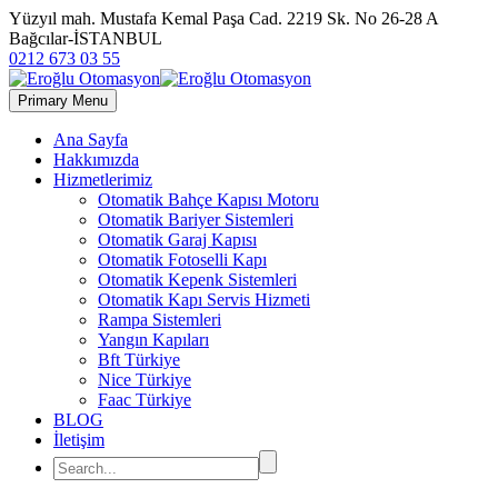
Yüzyıl mah. Mustafa Kemal Paşa Cad. 2219 Sk. No 26-28 A
Bağcılar-İSTANBUL
0212 673 03 55
Primary Menu
Ana Sayfa
Hakkımızda
Hizmetlerimiz
Otomatik Bahçe Kapısı Motoru
Otomatik Bariyer Sistemleri
Otomatik Garaj Kapısı
Otomatik Fotoselli Kapı
Otomatik Kepenk Sistemleri
Otomatik Kapı Servis Hizmeti
Rampa Sistemleri
Yangın Kapıları
Bft Türkiye
Nice Türkiye
Faac Türkiye
BLOG
İletişim