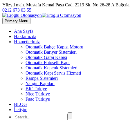
Yüzyıl mah. Mustafa Kemal Paşa Cad. 2219 Sk. No 26-28 A Bağc
0212 673 03 55
Primary Menu
Ana Sayfa
Hakkımızda
Hizmetlerimiz
Otomatik Bahçe Kapısı Motoru
Otomatik Bariyer Sistemleri
Otomatik Garaj Kapısı
Otomatik Fotoselli Kapı
Otomatik Kepenk Sistemleri
Otomatik Kapı Servis Hizmeti
Rampa Sistemleri
Yangın Kapıları
Bft Türkiye
Nice Türkiye
Faac Türkiye
BLOG
İletişim