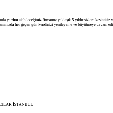
uda yardım alabileceğimiz firmamız yaklaşık 5 yıldır sizlere kesintisi
 alanımızda her geçen gün kendinizi yenileyeme ve büyütmeye devam ed
 BAĞCILAR-İSTANBUL