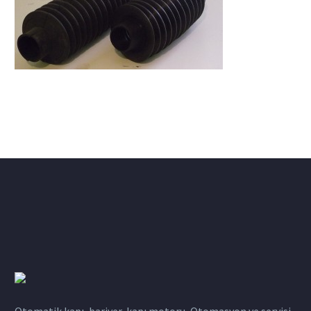
Otomatik kapı, bariyer, kapı motoru, Otomasyon ve servisi