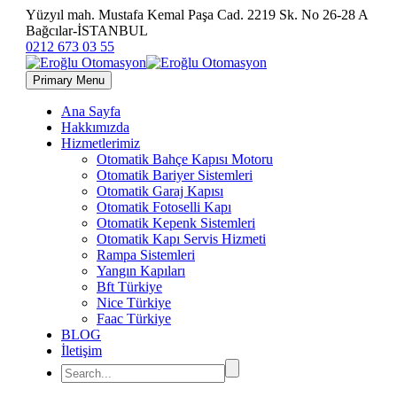
Yüzyıl mah. Mustafa Kemal Paşa Cad. 2219 Sk. No 26-28 A
Bağcılar-İSTANBUL
0212 673 03 55
Primary Menu
Ana Sayfa
Hakkımızda
Hizmetlerimiz
Otomatik Bahçe Kapısı Motoru
Otomatik Bariyer Sistemleri
Otomatik Garaj Kapısı
Otomatik Fotoselli Kapı
Otomatik Kepenk Sistemleri
Otomatik Kapı Servis Hizmeti
Rampa Sistemleri
Yangın Kapıları
Bft Türkiye
Nice Türkiye
Faac Türkiye
BLOG
İletişim