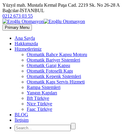
Yüzyıl mah. Mustafa Kemal Paşa Cad. 2219 Sk. No 26-28 A
Bağcılar-İSTANBUL
0212 673 03 55
Primary Menu
Ana Sayfa
Hakkımızda
Hizmetlerimiz
Otomatik Bahçe Kapısı Motoru
Otomatik Bariyer Sistemleri
Otomatik Garaj Kapısı
Otomatik Fotoselli Kapı
Otomatik Kepenk Sistemleri
Otomatik Kapı Servis Hizmeti
Rampa Sistemleri
Yangın Kapıları
Bft Türkiye
Nice Türkiye
Faac Türkiye
BLOG
İletişim