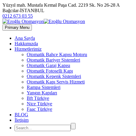
Yüzyıl mah. Mustafa Kemal Paşa Cad. 2219 Sk. No 26-28 A
Bağcılar-İSTANBUL
0212 673 03 55
Primary Menu
Ana Sayfa
Hakkımızda
Hizmetlerimiz
Otomatik Bahçe Kapısı Motoru
Otomatik Bariyer Sistemleri
Otomatik Garaj Kapısı
Otomatik Fotoselli Kapı
Otomatik Kepenk Sistemleri
Otomatik Kapı Servis Hizmeti
Rampa Sistemleri
Yangın Kapıları
Bft Türkiye
Nice Türkiye
Faac Türkiye
BLOG
İletişim