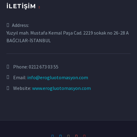
İLETIŞIM
Address:
Yüzyıl mah. Mustafa Kemal Paşa Cad. 2219 sokak no 26-28 A
BAĞCILAR-İSTANBUL
Phone:
0212 673 03 55
Email:
info@erogluotomasyon.com
Website:
www.erogluotomasyon.com