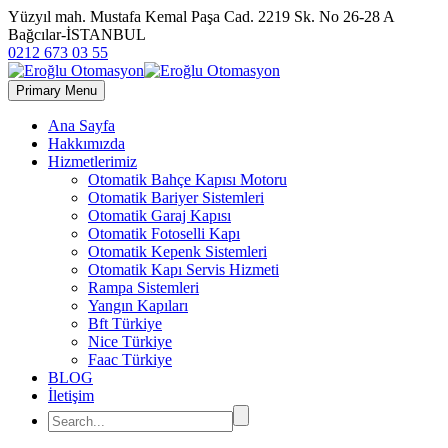
Yüzyıl mah. Mustafa Kemal Paşa Cad. 2219 Sk. No 26-28 A
Bağcılar-İSTANBUL
0212 673 03 55
Primary Menu
Ana Sayfa
Hakkımızda
Hizmetlerimiz
Otomatik Bahçe Kapısı Motoru
Otomatik Bariyer Sistemleri
Otomatik Garaj Kapısı
Otomatik Fotoselli Kapı
Otomatik Kepenk Sistemleri
Otomatik Kapı Servis Hizmeti
Rampa Sistemleri
Yangın Kapıları
Bft Türkiye
Nice Türkiye
Faac Türkiye
BLOG
İletişim