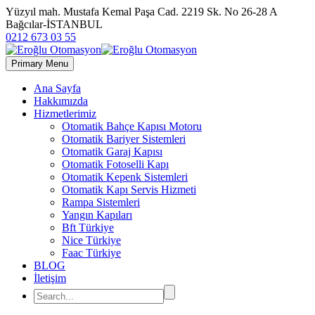
Yüzyıl mah. Mustafa Kemal Paşa Cad. 2219 Sk. No 26-28 A
Bağcılar-İSTANBUL
0212 673 03 55
Primary Menu
Ana Sayfa
Hakkımızda
Hizmetlerimiz
Otomatik Bahçe Kapısı Motoru
Otomatik Bariyer Sistemleri
Otomatik Garaj Kapısı
Otomatik Fotoselli Kapı
Otomatik Kepenk Sistemleri
Otomatik Kapı Servis Hizmeti
Rampa Sistemleri
Yangın Kapıları
Bft Türkiye
Nice Türkiye
Faac Türkiye
BLOG
İletişim