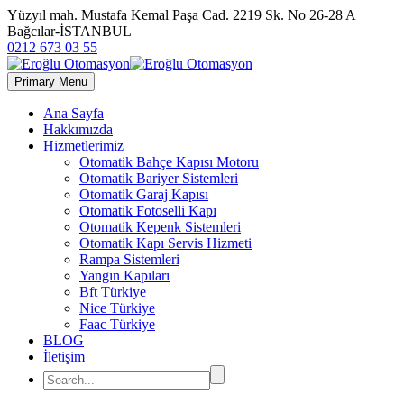
Yüzyıl mah. Mustafa Kemal Paşa Cad. 2219 Sk. No 26-28 A
Bağcılar-İSTANBUL
0212 673 03 55
Primary Menu
Ana Sayfa
Hakkımızda
Hizmetlerimiz
Otomatik Bahçe Kapısı Motoru
Otomatik Bariyer Sistemleri
Otomatik Garaj Kapısı
Otomatik Fotoselli Kapı
Otomatik Kepenk Sistemleri
Otomatik Kapı Servis Hizmeti
Rampa Sistemleri
Yangın Kapıları
Bft Türkiye
Nice Türkiye
Faac Türkiye
BLOG
İletişim