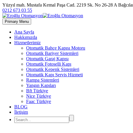
Yüzyıl mah. Mustafa Kemal Paşa Cad. 2219 Sk. No 26-28 A Bağc
0212 673 03 55
Primary Menu
Ana Sayfa
Hakkımızda
Hizmetlerimiz
Otomatik Bahçe Kapısı Motoru
Otomatik Bariyer Sistemleri
Otomatik Garaj Kapısı
Otomatik Fotoselli Kapı
Otomatik Kepenk Sistemleri
Otomatik Kapı Servis Hizmeti
Rampa Sistemleri
Yangın Kapıları
Bft Türkiye
Nice Türkiye
Faac Türkiye
BLOG
İletişim