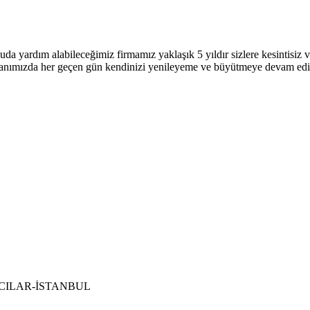
uda yardım alabileceğimiz firmamız yaklaşık 5 yıldır sizlere kesintisi
 alanımızda her geçen gün kendinizi yenileyeme ve büyütmeye devam ed
 BAĞCILAR-İSTANBUL