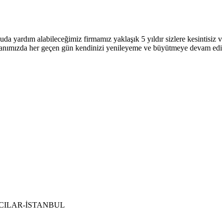
uda yardım alabileceğimiz firmamız yaklaşık 5 yıldır sizlere kesintisi
 alanımızda her geçen gün kendinizi yenileyeme ve büyütmeye devam ed
 BAĞCILAR-İSTANBUL