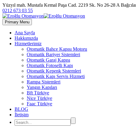
Yüzyıl mah. Mustafa Kemal Paşa Cad. 2219 Sk. No 26-28 A Bağc
0212 673 03 55
Primary Menu
Ana Sayfa
Hakkımızda
Hizmetlerimiz
Otomatik Bahçe Kapısı Motoru
Otomatik Bariyer Sistemleri
Otomatik Garaj Kapısı
Otomatik Fotoselli Kapı
Otomatik Kepenk Sistemleri
Otomatik Kapı Servis Hizmeti
Rampa Sistemleri
Yangın Kapıları
Bft Türkiye
Nice Türkiye
Faac Türkiye
BLOG
İletişim