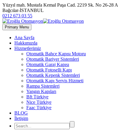
Yüzyıl mah. Mustafa Kemal Paşa Cad. 2219 Sk. No 26-28 A
Bağcılar-İSTANBUL
0212 673 03 55
Primary Menu
Ana Sayfa
Hakkımızda
Hizmetlerimiz
Otomatik Bahçe Kapısı Motoru
Otomatik Bariyer Sistemleri
Otomatik Garaj Kapısı
Otomatik Fotoselli Kapı
Otomatik Kepenk Sistemleri
Otomatik Kapı Servis Hizmeti
Rampa Sistemleri
Yangın Kapıları
Bft Türkiye
Nice Türkiye
Faac Türkiye
BLOG
İletişim