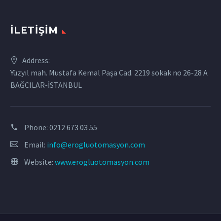
İLETIŞIM
Address:
Yüzyıl mah. Mustafa Kemal Paşa Cad. 2219 sokak no 26-28 A
BAĞCILAR-İSTANBUL
Phone:
0212 673 03 55
Email:
info@erogluotomasyon.com
Website:
www.erogluotomasyon.com