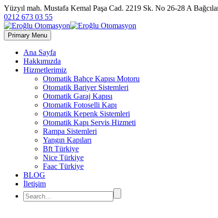
Yüzyıl mah. Mustafa Kemal Paşa Cad. 2219 Sk. No 26-28 A Bağc
0212 673 03 55
Primary Menu
Ana Sayfa
Hakkımızda
Hizmetlerimiz
Otomatik Bahçe Kapısı Motoru
Otomatik Bariyer Sistemleri
Otomatik Garaj Kapısı
Otomatik Fotoselli Kapı
Otomatik Kepenk Sistemleri
Otomatik Kapı Servis Hizmeti
Rampa Sistemleri
Yangın Kapıları
Bft Türkiye
Nice Türkiye
Faac Türkiye
BLOG
İletişim