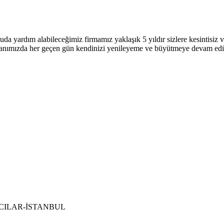
uda yardım alabileceğimiz firmamız yaklaşık 5 yıldır sizlere kesintisi
 alanımızda her geçen gün kendinizi yenileyeme ve büyütmeye devam ed
 BAĞCILAR-İSTANBUL