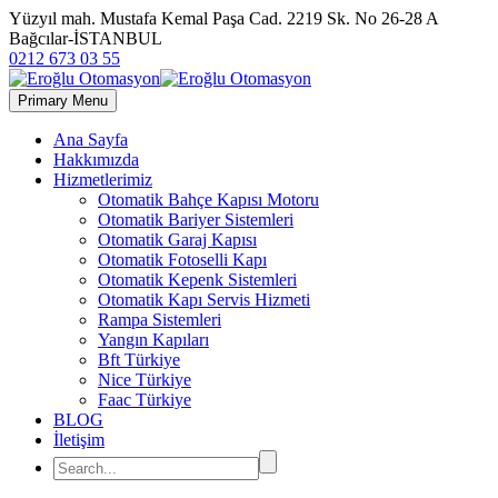
Yüzyıl mah. Mustafa Kemal Paşa Cad. 2219 Sk. No 26-28 A
Bağcılar-İSTANBUL
0212 673 03 55
Primary Menu
Ana Sayfa
Hakkımızda
Hizmetlerimiz
Otomatik Bahçe Kapısı Motoru
Otomatik Bariyer Sistemleri
Otomatik Garaj Kapısı
Otomatik Fotoselli Kapı
Otomatik Kepenk Sistemleri
Otomatik Kapı Servis Hizmeti
Rampa Sistemleri
Yangın Kapıları
Bft Türkiye
Nice Türkiye
Faac Türkiye
BLOG
İletişim