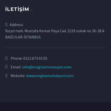
İLETIŞIM
Address:
Yüzyıl mah. Mustafa Kemal Paşa Cad. 2219 sokak no 26-28 A
BAĞCILAR-İSTANBUL
Phone:
0212 673 03 55
Email:
info@erogluotomasyon.com
Website:
www.erogluotomasyon.com