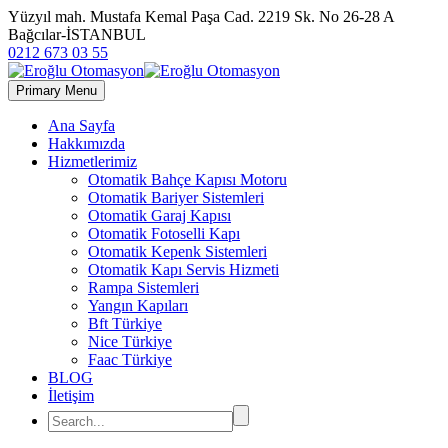
Yüzyıl mah. Mustafa Kemal Paşa Cad. 2219 Sk. No 26-28 A
Bağcılar-İSTANBUL
0212 673 03 55
Primary Menu
Ana Sayfa
Hakkımızda
Hizmetlerimiz
Otomatik Bahçe Kapısı Motoru
Otomatik Bariyer Sistemleri
Otomatik Garaj Kapısı
Otomatik Fotoselli Kapı
Otomatik Kepenk Sistemleri
Otomatik Kapı Servis Hizmeti
Rampa Sistemleri
Yangın Kapıları
Bft Türkiye
Nice Türkiye
Faac Türkiye
BLOG
İletişim