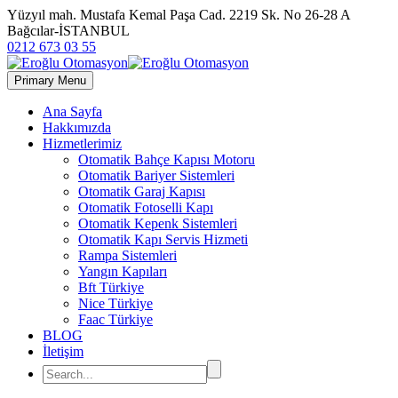
Yüzyıl mah. Mustafa Kemal Paşa Cad. 2219 Sk. No 26-28 A
Bağcılar-İSTANBUL
0212 673 03 55
Primary Menu
Ana Sayfa
Hakkımızda
Hizmetlerimiz
Otomatik Bahçe Kapısı Motoru
Otomatik Bariyer Sistemleri
Otomatik Garaj Kapısı
Otomatik Fotoselli Kapı
Otomatik Kepenk Sistemleri
Otomatik Kapı Servis Hizmeti
Rampa Sistemleri
Yangın Kapıları
Bft Türkiye
Nice Türkiye
Faac Türkiye
BLOG
İletişim