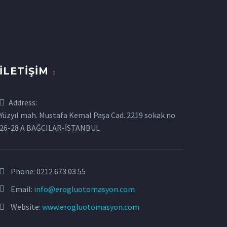
İLETIŞIM
Address:
Yüzyıl mah. Mustafa Kemal Paşa Cad. 2219 sokak no
26-28 A BAĞCILAR-İSTANBUL
Phone:
0212 673 03 55
Email:
info@erogluotomasyon.com
Website:
www.erogluotomasyon.com