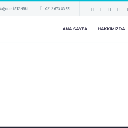
Bağcılar-İSTANBUL
0212 673 03 55
ANA SAYFA
HAKKIMIZDA