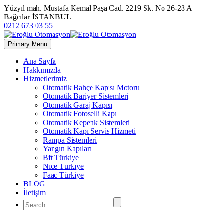
Yüzyıl mah. Mustafa Kemal Paşa Cad. 2219 Sk. No 26-28 A
Bağcılar-İSTANBUL
0212 673 03 55
Primary Menu
Ana Sayfa
Hakkımızda
Hizmetlerimiz
Otomatik Bahçe Kapısı Motoru
Otomatik Bariyer Sistemleri
Otomatik Garaj Kapısı
Otomatik Fotoselli Kapı
Otomatik Kepenk Sistemleri
Otomatik Kapı Servis Hizmeti
Rampa Sistemleri
Yangın Kapıları
Bft Türkiye
Nice Türkiye
Faac Türkiye
BLOG
İletişim