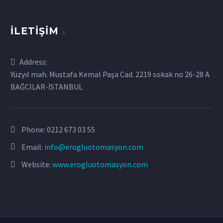
İLETIŞIM
Address:
Yüzyıl mah. Mustafa Kemal Paşa Cad. 2219 sokak no 26-28 A
BAĞCILAR-İSTANBUL
Phone:
0212 673 03 55
Email:
info@erogluotomasyon.com
Website:
www.erogluotomasyon.com