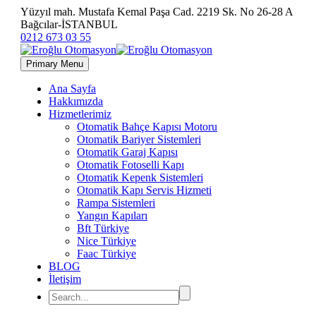
Yüzyıl mah. Mustafa Kemal Paşa Cad. 2219 Sk. No 26-28 A
Bağcılar-İSTANBUL
0212 673 03 55
Primary Menu
Ana Sayfa
Hakkımızda
Hizmetlerimiz
Otomatik Bahçe Kapısı Motoru
Otomatik Bariyer Sistemleri
Otomatik Garaj Kapısı
Otomatik Fotoselli Kapı
Otomatik Kepenk Sistemleri
Otomatik Kapı Servis Hizmeti
Rampa Sistemleri
Yangın Kapıları
Bft Türkiye
Nice Türkiye
Faac Türkiye
BLOG
İletişim