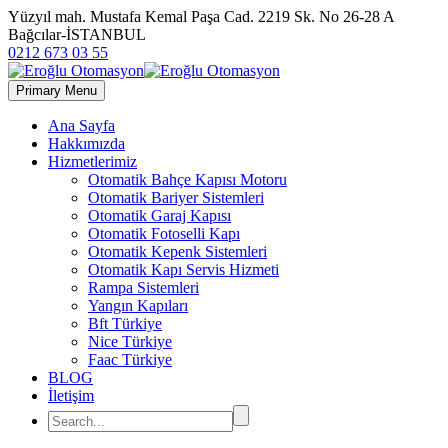
Yüzyıl mah. Mustafa Kemal Paşa Cad. 2219 Sk. No 26-28 A
Bağcılar-İSTANBUL
0212 673 03 55
Primary Menu
Ana Sayfa
Hakkımızda
Hizmetlerimiz
Otomatik Bahçe Kapısı Motoru
Otomatik Bariyer Sistemleri
Otomatik Garaj Kapısı
Otomatik Fotoselli Kapı
Otomatik Kepenk Sistemleri
Otomatik Kapı Servis Hizmeti
Rampa Sistemleri
Yangın Kapıları
Bft Türkiye
Nice Türkiye
Faac Türkiye
BLOG
İletişim