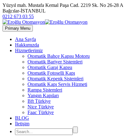
Yüzyıl mah. Mustafa Kemal Paşa Cad. 2219 Sk. No 26-28 A
Bağcılar-İSTANBUL
0212 673 03 55
Primary Menu
Ana Sayfa
Hakkımızda
Hizmetlerimiz
Otomatik Bahçe Kapısı Motoru
Otomatik Bariyer Sistemleri
Otomatik Garaj Kapısı
Otomatik Fotoselli Kapı
Otomatik Kepenk Sistemleri
Otomatik Kapı Servis Hizmeti
Rampa Sistemleri
Yangın Kapıları
Bft Türkiye
Nice Türkiye
Faac Türkiye
BLOG
İletişim