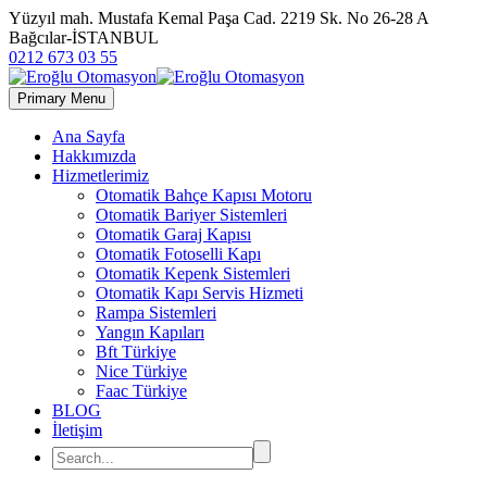
Yüzyıl mah. Mustafa Kemal Paşa Cad. 2219 Sk. No 26-28 A
Bağcılar-İSTANBUL
0212 673 03 55
Primary Menu
Ana Sayfa
Hakkımızda
Hizmetlerimiz
Otomatik Bahçe Kapısı Motoru
Otomatik Bariyer Sistemleri
Otomatik Garaj Kapısı
Otomatik Fotoselli Kapı
Otomatik Kepenk Sistemleri
Otomatik Kapı Servis Hizmeti
Rampa Sistemleri
Yangın Kapıları
Bft Türkiye
Nice Türkiye
Faac Türkiye
BLOG
İletişim