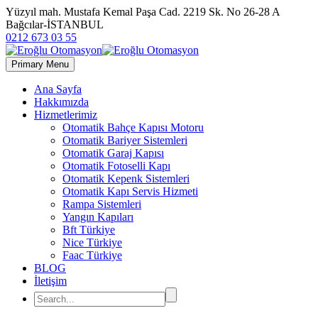
Yüzyıl mah. Mustafa Kemal Paşa Cad. 2219 Sk. No 26-28 A
Bağcılar-İSTANBUL
0212 673 03 55
Primary Menu
Ana Sayfa
Hakkımızda
Hizmetlerimiz
Otomatik Bahçe Kapısı Motoru
Otomatik Bariyer Sistemleri
Otomatik Garaj Kapısı
Otomatik Fotoselli Kapı
Otomatik Kepenk Sistemleri
Otomatik Kapı Servis Hizmeti
Rampa Sistemleri
Yangın Kapıları
Bft Türkiye
Nice Türkiye
Faac Türkiye
BLOG
İletişim