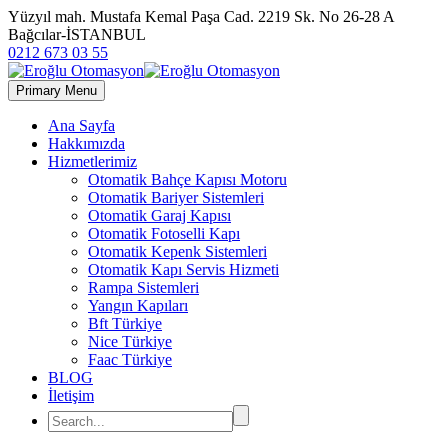
Yüzyıl mah. Mustafa Kemal Paşa Cad. 2219 Sk. No 26-28 A
Bağcılar-İSTANBUL
0212 673 03 55
Primary Menu
Ana Sayfa
Hakkımızda
Hizmetlerimiz
Otomatik Bahçe Kapısı Motoru
Otomatik Bariyer Sistemleri
Otomatik Garaj Kapısı
Otomatik Fotoselli Kapı
Otomatik Kepenk Sistemleri
Otomatik Kapı Servis Hizmeti
Rampa Sistemleri
Yangın Kapıları
Bft Türkiye
Nice Türkiye
Faac Türkiye
BLOG
İletişim