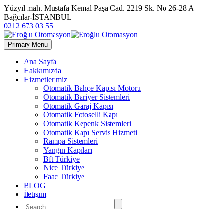
Yüzyıl mah. Mustafa Kemal Paşa Cad. 2219 Sk. No 26-28 A
Bağcılar-İSTANBUL
0212 673 03 55
Primary Menu
Ana Sayfa
Hakkımızda
Hizmetlerimiz
Otomatik Bahçe Kapısı Motoru
Otomatik Bariyer Sistemleri
Otomatik Garaj Kapısı
Otomatik Fotoselli Kapı
Otomatik Kepenk Sistemleri
Otomatik Kapı Servis Hizmeti
Rampa Sistemleri
Yangın Kapıları
Bft Türkiye
Nice Türkiye
Faac Türkiye
BLOG
İletişim