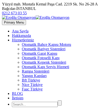
Yüzyıl mah. Mustafa Kemal Paşa Cad. 2219 Sk. No 26-28 A
Bağcılar-İSTANBUL
0212 673 03 55
Primary Menu
Ana Sayfa
Hakkımızda
Hizmetlerimiz
Otomatik Bahçe Kapısı Motoru
Otomatik Bariyer Sistemleri
Otomatik Garaj Kapısı
Otomatik Fotoselli Kapı
Otomatik Kepenk Sistemleri
Otomatik Kapı Servis Hizmeti
Rampa Sistemleri
Yangın Kapıları
Bft Türkiye
Nice Türkiye
Faac Türkiye
BLOG
İletişim