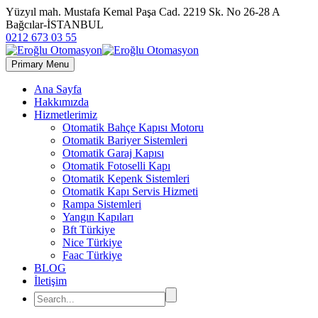
Yüzyıl mah. Mustafa Kemal Paşa Cad. 2219 Sk. No 26-28 A
Bağcılar-İSTANBUL
0212 673 03 55
Primary Menu
Ana Sayfa
Hakkımızda
Hizmetlerimiz
Otomatik Bahçe Kapısı Motoru
Otomatik Bariyer Sistemleri
Otomatik Garaj Kapısı
Otomatik Fotoselli Kapı
Otomatik Kepenk Sistemleri
Otomatik Kapı Servis Hizmeti
Rampa Sistemleri
Yangın Kapıları
Bft Türkiye
Nice Türkiye
Faac Türkiye
BLOG
İletişim