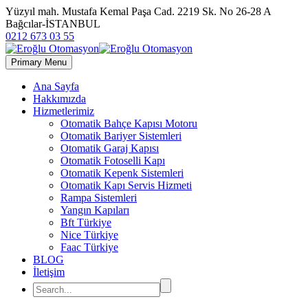
Yüzyıl mah. Mustafa Kemal Paşa Cad. 2219 Sk. No 26-28 A
Bağcılar-İSTANBUL
0212 673 03 55
Primary Menu
Ana Sayfa
Hakkımızda
Hizmetlerimiz
Otomatik Bahçe Kapısı Motoru
Otomatik Bariyer Sistemleri
Otomatik Garaj Kapısı
Otomatik Fotoselli Kapı
Otomatik Kepenk Sistemleri
Otomatik Kapı Servis Hizmeti
Rampa Sistemleri
Yangın Kapıları
Bft Türkiye
Nice Türkiye
Faac Türkiye
BLOG
İletişim