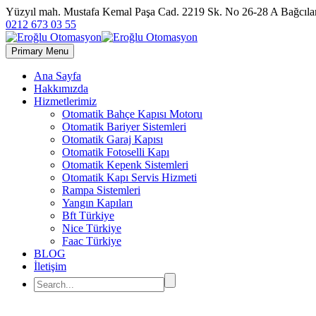
Yüzyıl mah. Mustafa Kemal Paşa Cad. 2219 Sk. No 26-28 A Bağc
0212 673 03 55
Primary Menu
Ana Sayfa
Hakkımızda
Hizmetlerimiz
Otomatik Bahçe Kapısı Motoru
Otomatik Bariyer Sistemleri
Otomatik Garaj Kapısı
Otomatik Fotoselli Kapı
Otomatik Kepenk Sistemleri
Otomatik Kapı Servis Hizmeti
Rampa Sistemleri
Yangın Kapıları
Bft Türkiye
Nice Türkiye
Faac Türkiye
BLOG
İletişim