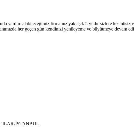
uda yardım alabileceğimiz firmamız yaklaşık 5 yıldır sizlere kesintisi
 alanımızda her geçen gün kendinizi yenileyeme ve büyütmeye devam ed
 BAĞCILAR-İSTANBUL