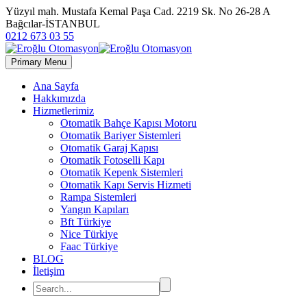
Yüzyıl mah. Mustafa Kemal Paşa Cad. 2219 Sk. No 26-28 A
Bağcılar-İSTANBUL
0212 673 03 55
Primary Menu
Ana Sayfa
Hakkımızda
Hizmetlerimiz
Otomatik Bahçe Kapısı Motoru
Otomatik Bariyer Sistemleri
Otomatik Garaj Kapısı
Otomatik Fotoselli Kapı
Otomatik Kepenk Sistemleri
Otomatik Kapı Servis Hizmeti
Rampa Sistemleri
Yangın Kapıları
Bft Türkiye
Nice Türkiye
Faac Türkiye
BLOG
İletişim