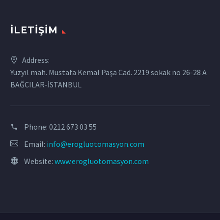
İLETIŞIM
Address:
Yüzyıl mah. Mustafa Kemal Paşa Cad. 2219 sokak no 26-28 A
BAĞCILAR-İSTANBUL
Phone:
0212 673 03 55
Email:
info@erogluotomasyon.com
Website:
www.erogluotomasyon.com