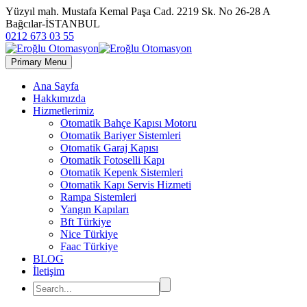
Yüzyıl mah. Mustafa Kemal Paşa Cad. 2219 Sk. No 26-28 A
Bağcılar-İSTANBUL
0212 673 03 55
Primary Menu
Ana Sayfa
Hakkımızda
Hizmetlerimiz
Otomatik Bahçe Kapısı Motoru
Otomatik Bariyer Sistemleri
Otomatik Garaj Kapısı
Otomatik Fotoselli Kapı
Otomatik Kepenk Sistemleri
Otomatik Kapı Servis Hizmeti
Rampa Sistemleri
Yangın Kapıları
Bft Türkiye
Nice Türkiye
Faac Türkiye
BLOG
İletişim