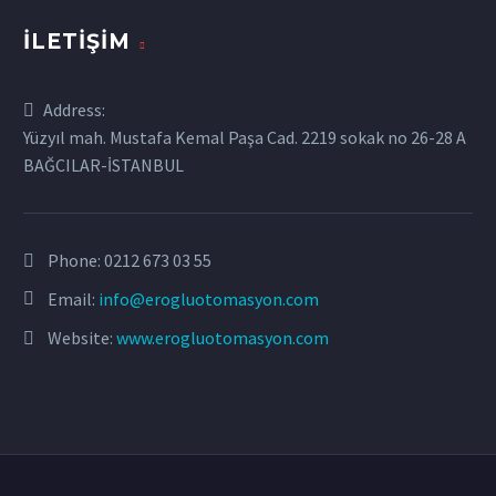
İLETIŞIM
Address:
Yüzyıl mah. Mustafa Kemal Paşa Cad. 2219 sokak no 26-28 A
BAĞCILAR-İSTANBUL
Phone:
0212 673 03 55
Email:
info@erogluotomasyon.com
Website:
www.erogluotomasyon.com